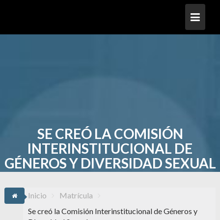
Saltar
al
contenido
SE CREÓ LA COMISIÓN
INTERINSTITUCIONAL DE
GÉNEROS Y DIVERSIDAD SEXUAL
Inicio
Matrícula
Se creó la Comisión Interinstitucional de Géneros y